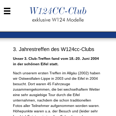
Navigation
Der
überspringen
Club
-
Wir
über
uns
Fahrzeuge
3. Jahrestreffen des W124cc-Clubs
Club-
Kalender
Unser 3. Club-Treffen fand vom 18.-20. Juni 2004
Rückblicke
in der schönen Eifel statt.
2016
Nach unserem ersten Treffen im Allgäu (2002) haben
2015
wir Ostwestfalen-Lippe in 2003 und die Eifel in 2004
2014
2013
besucht. Dort waren 45 Fahrzeuge
2012
zusammengekommen, die bei wechselhaftem Wetter
2011
eine sehr ausgiebige Tour durch die Eifel
2010
unternahmen, nachdem die schon traditionellen
2009
Fotos aller Teilnehmer aufgenommen worden waren.
2008
Höhepunkte waren u.a. der Besuch und (leider sehr
2007