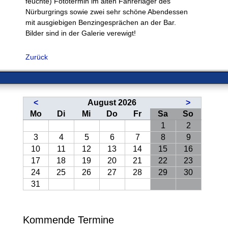
2006
feuchte) Fototermin im alten Fahrerlager des
2005
Nürburgrings sowie zwei sehr schöne Abendessen
2004
mit ausgiebigen Benzingesprächen an der Bar.
Bilder sind in der Galerie verewigt!
Kleinanzeigen
Downloads
Link-
Zurück
Sammlung
Kontakt
<
August 2026
>
ntag
enstag
ttwoch
nnerstag
eitag
mstag
nntag
Mo
Di
Mi
Do
Fr
Sa
So
1
2
3
4
5
6
7
8
9
10
11
12
13
14
15
16
17
18
19
20
21
22
23
24
25
26
27
28
29
30
31
Kommende Termine