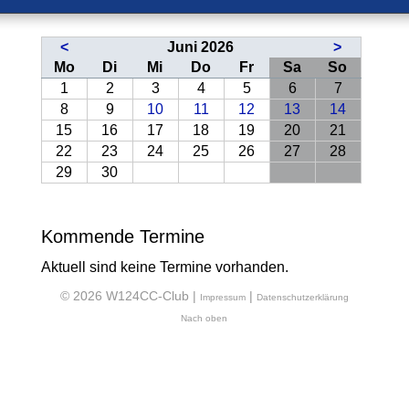
<
Juni 2026
>
ntag
enstag
ttwoch
nnerstag
eitag
mstag
nntag
Mo
Di
Mi
Do
Fr
Sa
So
1
2
3
4
5
6
7
8
9
10
11
12
13
14
15
16
17
18
19
20
21
22
23
24
25
26
27
28
29
30
Kommende Termine
Aktuell sind keine Termine vorhanden.
© 2026 W124CC-Club |
|
Impressum
Datenschutzerklärung
Nach oben