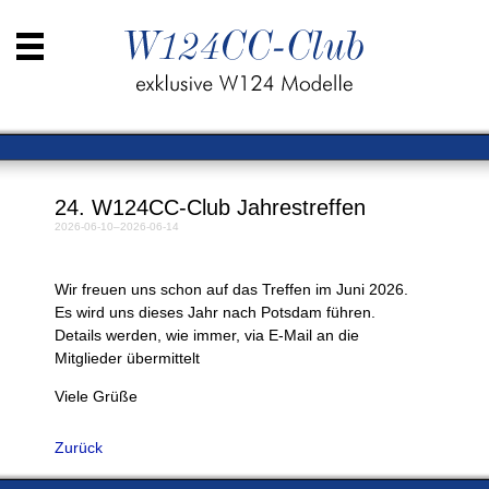
Navigation
Der
überspringen
Club
-
Wir
über
uns
24. W124CC-Club Jahrestreffen
Fahrzeuge
2026-06-10–2026-06-14
Club-
Kalender
Wir freuen uns schon auf das Treffen im Juni 2026.
Rückblicke
Es wird uns dieses Jahr nach Potsdam führen.
Kleinanzeigen
Details werden, wie immer, via E-Mail an die
Mitglieder übermittelt
Downloads
Link-
Viele Grüße
Sammlung
Kontakt
Zurück