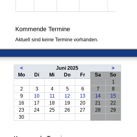
Kommende Termine
Aktuell sind keine Termine vorhanden.
<
Juni 2025
>
ntag
enstag
ttwoch
nnerstag
eitag
mstag
nntag
Mo
Di
Mi
Do
Fr
Sa
So
1
2
3
4
5
6
7
8
9
10
11
12
13
14
15
16
17
18
19
20
21
22
23
24
25
26
27
28
29
30