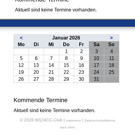
Aktuell sind keine Termine vorhanden.
<
Januar 2026
>
ntag
enstag
ttwoch
nnerstag
eitag
mstag
nntag
Mo
Di
Mi
Do
Fr
Sa
So
1
2
3
4
5
6
7
8
9
10
11
12
13
14
15
16
17
18
19
20
21
22
23
24
25
26
27
28
29
30
31
Kommende Termine
Aktuell sind keine Termine vorhanden.
© 2026 W124CC-Club |
|
Impressum
Datenschutzerklärung
Nach oben