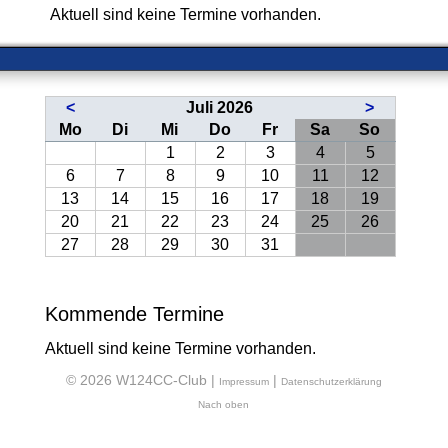
Aktuell sind keine Termine vorhanden.
<
Juli 2026
>
ntag
enstag
ttwoch
nnerstag
eitag
mstag
nntag
Mo
Di
Mi
Do
Fr
Sa
So
1
2
3
4
5
6
7
8
9
10
11
12
13
14
15
16
17
18
19
20
21
22
23
24
25
26
27
28
29
30
31
Kommende Termine
Aktuell sind keine Termine vorhanden.
© 2026 W124CC-Club |
|
Impressum
Datenschutzerklärung
Nach oben