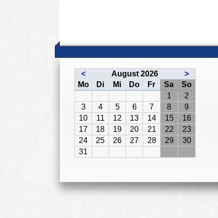
<
August 2026
>
ntag
enstag
ttwoch
nnerstag
eitag
mstag
nntag
Mo
Di
Mi
Do
Fr
Sa
So
1
2
3
4
5
6
7
8
9
10
11
12
13
14
15
16
17
18
19
20
21
22
23
24
25
26
27
28
29
30
31